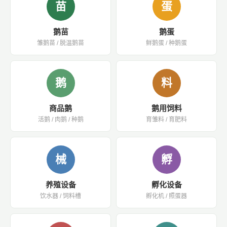
苗
蛋
鹅苗
鹅蛋
雏鹅苗 / 脱温鹅苗
鲜鹅蛋 / 种鹅蛋
鹅
料
商品鹅
鹅用饲料
活鹅 / 肉鹅 / 种鹅
育雏料 / 育肥料
械
孵
养殖设备
孵化设备
饮水器 / 饲料槽
孵化机 / 照蛋器