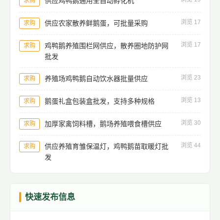
供应鸡鸭鹅通用全自动孵化机
求购
浏览 17
供应农家散养鲜鹅蛋，可批量采购
求购
浏览 17
鸡鸭鹅养殖围栏网供应，散养圈地防护网
求购
批发
浏览 23
养殖场鸡鸭鹅自动饮水器批量供应
求购
浏览 13
鹅蛋礼盒包装盒批发，支持多种规格
求购
浏览 30
加厚家禽饲料槽，鹅场养殖喂食槽供应
求购
浏览 44
供应养殖育雏保温灯，鸡鸭鹅苗取暖灯批
求购
发
快速发布信息