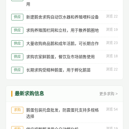
用
浏览 22
新建鹅舍求购自动饮水器和养殖喂料设备
供应
浏览 19
求购养殖围栏网和立柱，用于散养鹅圈地
供应
浏览 23
大量收购商品鹅和成年活鹅，可长期合作
供应
浏览 18
求购农家鲜鹅蛋，餐饮及市场销售使用
供应
浏览 22
长期求购受精种鹅蛋，用于孵化鹅苗
供应
最新求购信息
更多求购 >
浏览 54
鹅蛋包装托盘批发，防震蛋托支持多规格
求购
选择
浏览 19